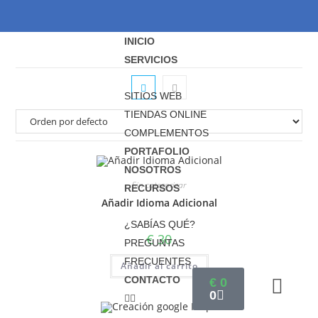
INICIO
SERVICIOS
SITIOS WEB
TIENDAS ONLINE
COMPLEMENTOS
PORTAFOLIO
NOSOTROS
Sin categorizar
RECURSOS
Añadir Idioma Adicional
¿SABÍAS QUÉ?
€
30
PREGUNTAS
FRECUENTES
Añadir al carrito
CONTACTO
€
0
0