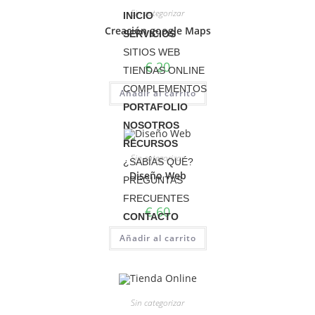
Sin categorizar
INICIO
Creación google Maps
SERVICIOS
SITIOS WEB
€
20
TIENDAS ONLINE
COMPLEMENTOS
Añadir al carrito
PORTAFOLIO
NOSOTROS
RECURSOS
Sin categorizar
¿SABÍAS QUÉ?
Diseño Web
PREGUNTAS
FRECUENTES
€
60
CONTACTO
Añadir al carrito
Sin categorizar