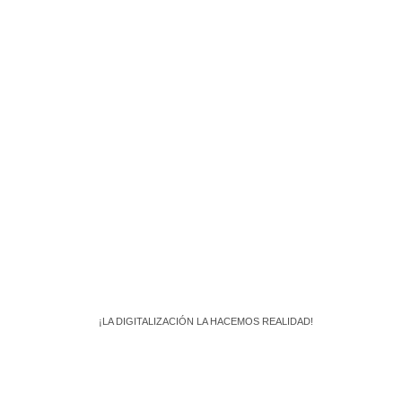
¡No pierdas más tiempo! Contáctanos ahora
mismo y lleva tu negocio al siguiente nivel.
¡LA DIGITALIZACIÓN LA HACEMOS REALIDAD!