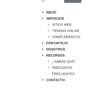
INICIO
SERVICIOS
SITIOS WEB
TIENDAS ONLINE
COMPLEMENTOS
PORTAFOLIO
NOSOTROS
RECURSOS
¿SABÍAS QUÉ?
PREGUNTAS
Entendemos que la tecnología puede ser abrumadora y
FRECUENTES
costosa
, pero creemos que todos merecen tener la
CONTACTO
oportunidad de tener presencia en línea y competir en el
mercado digital.
Escríbenos ahora!