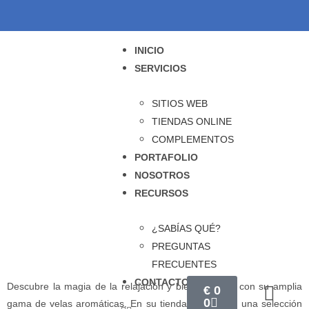
INICIO
SERVICIOS
SITIOS WEB
TIENDAS ONLINE
COMPLEMENTOS
PORTAFOLIO
NOSOTROS
RECURSOS
¿SABÍAS QUÉ?
PREGUNTAS
FRECUENTES
CONTACTO
Descubre la magia de la relajación y bienestar en con su amplia
€
0
0
gama de velas aromáticas. En su tienda, te ofrecen una selección