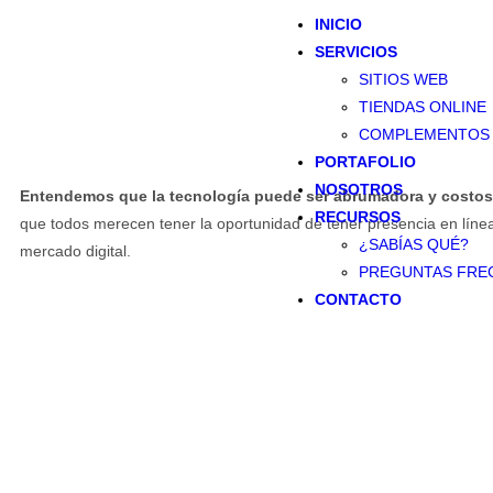
INICIO
SERVICIOS
SITIOS WEB
TIENDAS ONLINE
COMPLEMENTOS
PORTAFOLIO
NOSOTROS
Entendemos que la tecnología puede ser abrumadora y costo
RECURSOS
que todos merecen tener la oportunidad de tener presencia en línea
¿SABÍAS QUÉ?
mercado digital.
Escríbenos ahora!
PREGUNTAS FRE
CONTACTO