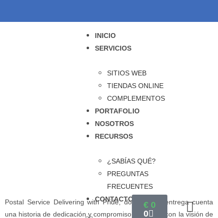
INICIO
SERVICIOS
SITIOS WEB
TIENDAS ONLINE
COMPLEMENTOS
PORTAFOLIO
NOSOTROS
RECURSOS
¿SABÍAS QUÉ?
PREGUNTAS
FRECUENTES
CONTACTO
Postal Service Delivering with Pride, donde cada entrega cuenta
€
0
0
una historia de dedicación y compromiso. Fundada con la visión de