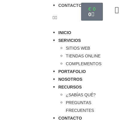
CONTACTO
€
0
0
INICIO
SERVICIOS
SITIOS WEB
TIENDAS ONLINE
COMPLEMENTOS
PORTAFOLIO
NOSOTROS
RECURSOS
¿SABÍAS QUÉ?
PREGUNTAS
Entendemos que la tecnología puede ser abrumadora y
FRECUENTES
costosa
, pero creemos que todos merecen tener la
CONTACTO
oportunidad de tener presencia en línea y competir en el
mercado digital.
Escríbenos ahora!