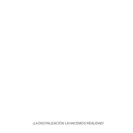
¡No pierdas más tiempo! Contáctanos ahora
mismo y lleva tu negocio al siguiente nivel.
¡LA DIGITALIZACIÓN LA HACEMOS REALIDAD!