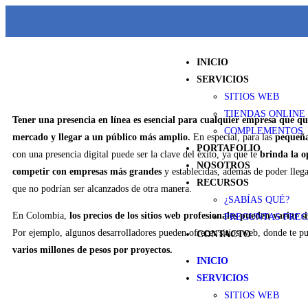
INICIO
SERVICIOS
SITIOS WEB
TIENDAS ONLINE
Tener una presencia en línea es esencial para cualquier empresa que qui
COMPLEMENTOS
mercado y llegar a un público más amplio.
En especial, para las
pequeña
PORTAFOLIO
con una presencia digital puede ser la clave del éxito, ya que te
brinda la 
NOSOTROS
competir con empresas más grandes
y establecidas, además de poder llega
RECURSOS
que no podrían ser alcanzados de otra manera.
¿SABÍAS QUÉ?
En Colombia,
los precios de los sitios web profesionales pueden variar s
PREGUNTAS FRE
Por ejemplo, algunos desarrolladores pueden ofrecer sitios web, donde te p
CONTACTO
varios millones de pesos por proyectos.
INICIO
SERVICIOS
SITIOS WEB