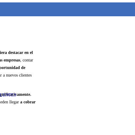
era destacar en el
s empresas
, contar
oportunidad de
r a nuevos clientes
ignificativamente.
CUENTES
ueden llegar
a cobrar