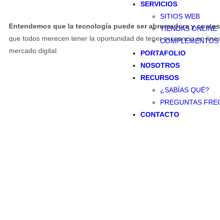
SERVICIOS
SITIOS WEB
Entendemos que la tecnología puede ser abrumadora y costo
TIENDAS ONLINE
que todos merecen tener la oportunidad de tener presencia en línea
COMPLEMENTOS
mercado digital.
Escríbenos ahora!
PORTAFOLIO
NOSOTROS
RECURSOS
¿SABÍAS QUÉ?
PREGUNTAS FRE
CONTACTO