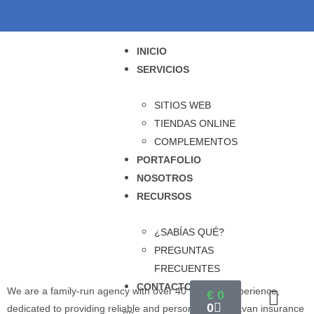
INICIO
SERVICIOS
SITIOS WEB
TIENDAS ONLINE
COMPLEMENTOS
PORTAFOLIO
NOSOTROS
RECURSOS
¿SABÍAS QUÉ?
PREGUNTAS
FRECUENTES
CONTACTO
We are a family-run agency with over 40 years of experience,
€
0
0
dedicated to providing reliable and personalized caravan insurance