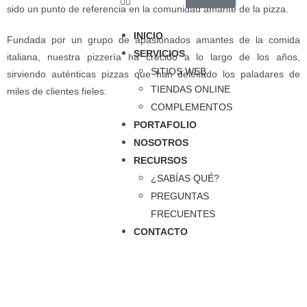
sido un punto de referencia en la comunidad amante de la pizza.
INICIO
Fundada por un grupo de apasionados amantes de la comida
SERVICIOS
italiana, nuestra pizzería ha crecido a lo largo de los años,
SITIOS WEB
sirviendo auténticas pizzas que han deleitado los paladares de
TIENDAS ONLINE
miles de clientes fieles.
COMPLEMENTOS
PORTAFOLIO
NOSOTROS
RECURSOS
¿SABÍAS QUÉ?
PREGUNTAS
FRECUENTES
CONTACTO