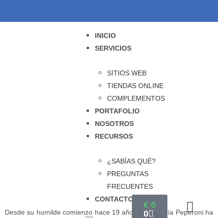
INICIO
SERVICIOS
SITIOS WEB
TIENDAS ONLINE
COMPLEMENTOS
PORTAFOLIO
NOSOTROS
RECURSOS
¿SABÍAS QUÉ?
PREGUNTAS
FRECUENTES
CONTACTO
€
0
Desde su humilde comienzo hace 19 años, la Pizzería Peperoni ha
0